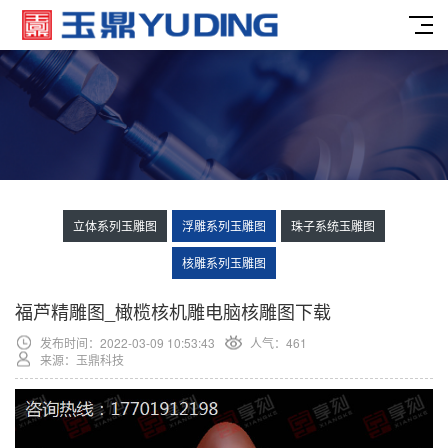
立体系列玉雕图
浮雕系列玉雕图
珠子系统玉雕图
核雕系列玉雕图
福芦精雕图_橄榄核机雕电脑核雕图下载
发布时间：2022-03-09 10:53:43
人气：
461
来源：玉鼎科技