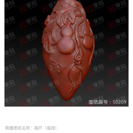
精雕图纸名称：福芦（福禄）