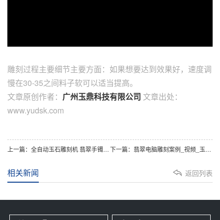
雕刻过程主要细节主要方面：如果想要达到效果好，速度调
慢在30-35之间料子软可以适当提高。
文章原创作者：
广州玉鼎科技有限公司
文章出处：
www.yudsk.com
上一篇：全自动玉石雕刻机 翡翠手镯雕刻案例过程视频
下一篇：翡翠电脑雕刻案例_视频_玉鼎家用玉石雕刻机厂家
相关新闻
返回列表