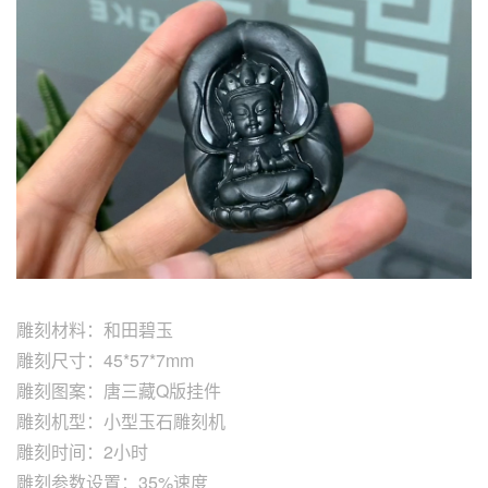
雕刻材料：和田碧玉
雕刻尺寸：45*57*7mm
雕刻图案：唐三藏Q版挂件
雕刻机型：小型玉石雕刻机
雕刻时间：2小时
雕刻参数设置：35%速度