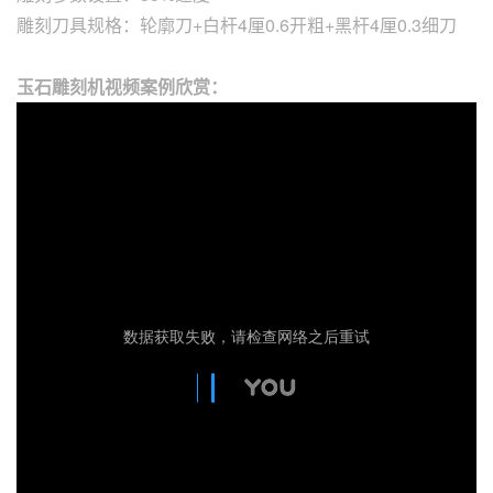
雕刻刀具规格：轮廓刀+白杆4厘0.6开粗+黑杆4厘0.3细刀
玉石雕刻机视频案例欣赏：